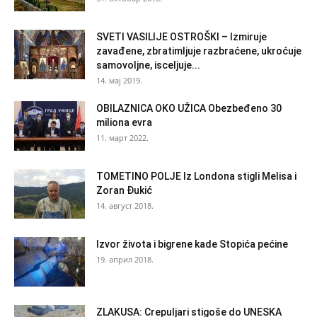
SVETI VASILIJE OSTROŠKI – Izmiruje
zavađene, zbratimljuje razbraćene, ukroćuje
samovoljne, isceljuje...
14. мај 2019.
OBILAZNICA OKO UŽICA Obezbeđeno 30
miliona evra
11. март 2022.
TOMETINO POLJE Iz Londona stigli Melisa i
Zoran Đukić
14. август 2018.
Izvor života i bigrene kade Stopića pećine
19. април 2018.
ZLAKUSA: Crepuljari stigoše do UNESKA