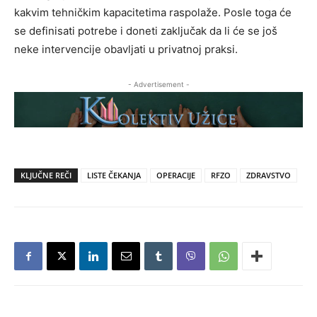
kakvim tehničkim kapacitetima raspolaže. Posle toga će
se definisati potrebe i doneti zaključak da li će se još
neke intervencije obavljati u privatnoj praksi.
- Advertisement -
KLJUČNE REČI
LISTE ČEKANJA
OPERACIJE
RFZO
ZDRAVSTVO