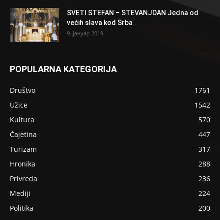
SVETI STEFAN – STEVANJDAN Jedna od
većih slava kod Srba
9. јануар 2019.
POPULARNA KATEGORIJA
Društvo
1761
Užice
1542
Kultura
570
Čajetina
447
Turizam
317
Hronika
288
Privreda
236
Mediji
224
Politika
200