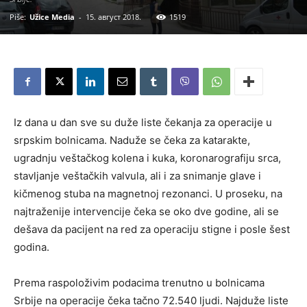
Piše:
Užice Media
-
15. август 2018.
1519
Iz dana u dan sve su duže liste čekanja za operacije u
srpskim bolnicama. Naduže se čeka za katarakte,
ugradnju veštačkog kolena i kuka, koronarografiju srca,
stavljanje veštačkih valvula, ali i za snimanje glave i
kičmenog stuba na magnetnoj rezonanci. U proseku, na
najtraženije intervencije čeka se oko dve godine, ali se
dešava da pacijent na red za operaciju stigne i posle šest
godina.
Prema raspoloživim podacima trenutno u bolnicama
Srbije na operacije čeka tačno 72.540 ljudi. Najduže liste