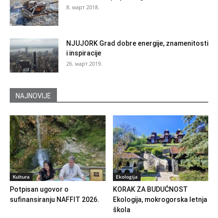
8. март 2018.
NJUJORK Grad dobre energije, znamenitosti
i inspiracije
26. март 2019.
NAJNOVIJE
Kultura
Ekologija
Potpisan ugovor o
KORAK ZA BUDUĆNOST
sufinansiranju NAFFIT 2026.
Ekologija, mokrogorska letnja
škola