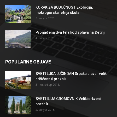
KORAK ZA BUDUĆNOST Ekologija,
mokrogorska letnja škola
5. август 2026.
Pronađena dva tela kod splava na Đetinji
4. август 2026.
POPULARNE OBJAVE
SVETI LUKA LUČINDAN Srpska slava i veliki
hrišćanski praznik
31. октобар 2018.
SVETI ILIJA GROMOVNIK Veliki crkveni
praznik
2. август 2018.