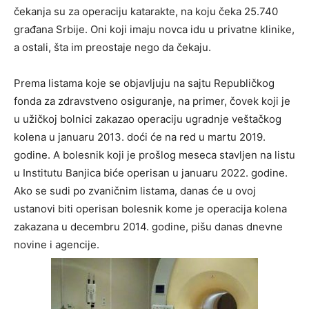
čekanja su za operaciju katarakte, na koju čeka 25.740
građana Srbije. Oni koji imaju novca idu u privatne klinike,
a ostali, šta im preostaje nego da čekaju.
Prema listama koje se objavljuju na sajtu Republičkog
fonda za zdravstveno osiguranje, na primer, čovek koji je
u užičkoj bolnici zakazao operaciju ugradnje veštačkog
kolena u januaru 2013. doći će na red u martu 2019.
godine. A bolesnik koji je prošlog meseca stavljen na listu
u Institutu Banjica biće operisan u januaru 2022. godine.
Ako se sudi po zvaničnim listama, danas će u ovoj
ustanovi biti operisan bolesnik kome je operacija kolena
zakazana u decembru 2014. godine, pišu danas dnevne
novine i agencije.