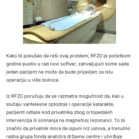
Kako bi pokušao da reši ovaj problem, RFZO je početkom
godine pustio u rad novi softver, zahvaljujući kome sada
jedan pacijent ne može da bude prijavljen za istu
operaciju u više bolnica.
Iz RFZO poručuju da se razmatra mogućnost da, kao u
slučaju vantelesne oplodnje i operacije katarakte,
pacijenti odlaze kod privatnika zbog ortopedskih
intervencija ili snimanja na magnetnoj rezonanci. To bi
značilo da privatnik mora da ispuni niz uslova, a trenutno
radna grupa fonda analizira državne centre i utvrđuje