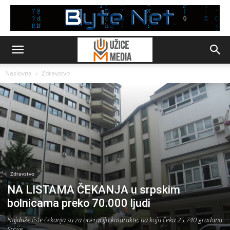
Naslovna
Zdravstvo
Zdravstvo
NA LISTAMA ČEKANJA u srpskim
bolnicama preko 70.000 ljudi
Najduže liste čekanja su za operaciju katarakte, na koju čeka 25.740 građana
Srbije.