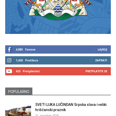
4,885
Fanova
LAJKUJ
1,420
Pratilaca
ZAPRATI
423
Pretplatnici
PRETPLATITE SE
POPULARNO
SVETI LUKA LUČINDAN Srpska slava i veliki
hrišćanski praznik
31. октобар 2018.