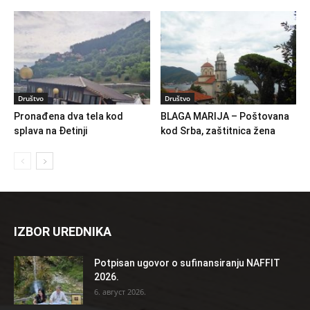
Društvo
Društvo
Pronađena dva tela kod
BLAGA MARIJA – Poštovana
splava na Đetinji
kod Srba, zaštitnica žena
IZBOR UREDNIKA
Potpisan ugovor o sufinansiranju NAFFIT
2026.
6. август 2026.