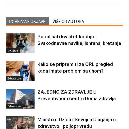
POVEZANE OBJAVE
VIŠE OD AUTORA
Poboljšati kvalitet kostiju:
Svakodnevne navike, ishrana, kretanje
Društvo
Kako se pripremiti za ORL pregled
kada imate problem sa uhom?
Zdravstvo
ZAJEDNO ZA ZDRAVLJE U
Preventivnom centru Doma zdravlja
Zdravstvo
Ministri u Užicu i Sevojnu Ulaganja u
zdravstvo i poljoprivredu