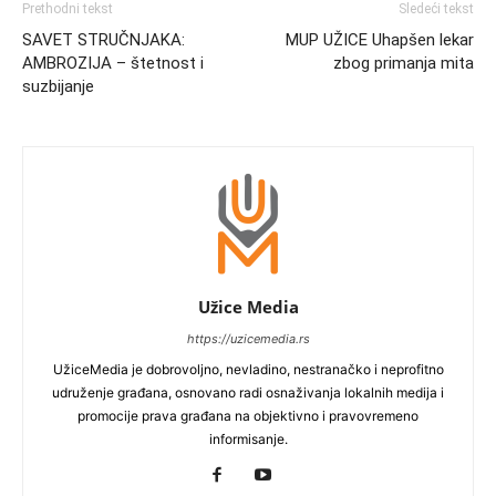
Prethodni tekst
Sledeći tekst
SAVET STRUČNJAKA:
MUP UŽICE Uhapšen lekar
AMBROZIJA – štetnost i
zbog primanja mita
suzbijanje
Užice Media
https://uzicemedia.rs
UžiceMedia je dobrovoljno, nevladino, nestranačko i neprofitno
udruženje građana, osnovano radi osnaživanja lokalnih medija i
promocije prava građana na objektivno i pravovremeno
informisanje.