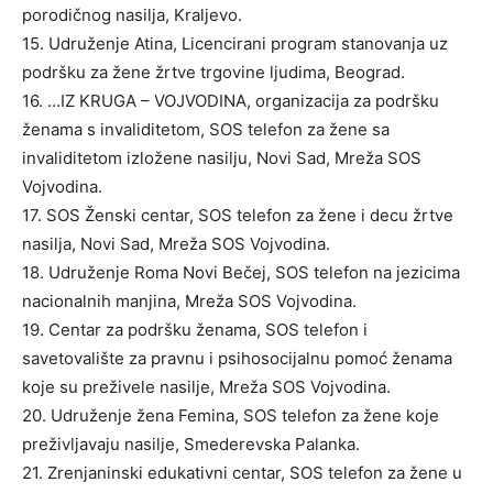
porodičnog nasilja, Kraljevo.
15. Udruženje Atina, Licencirani program stanovanja uz
podršku za žene žrtve trgovine ljudima, Beograd.
16. …IZ KRUGA – VOJVODINA, organizacija za podršku
ženama s invaliditetom, SOS telefon za žene sa
invaliditetom izložene nasilju, Novi Sad, Mreža SOS
Vojvodina.
17. SOS Ženski centar, SOS telefon za žene i decu žrtve
nasilja, Novi Sad, Mreža SOS Vojvodina.
18. Udruženje Roma Novi Bečej, SOS telefon na jezicima
nacionalnih manjina, Mreža SOS Vojvodina.
19. Centar za podršku ženama, SOS telefon i
savetovalište za pravnu i psihosocijalnu pomoć ženama
koje su preživele nasilje, Mreža SOS Vojvodina.
20. Udruženje žena Femina, SOS telefon za žene koje
preživljavaju nasilje, Smederevska Palanka.
21. Zrenjaninski edukativni centar, SOS telefon za žene u