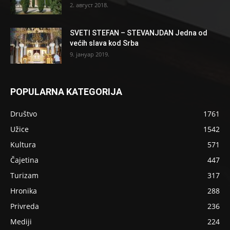
2. август 2018.
SVETI STEFAN – STEVANJDAN Jedna od
većih slava kod Srba
9. јануар 2019.
POPULARNA KATEGORIJA
Društvo
1761
Užice
1542
Kultura
571
Čajetina
447
Turizam
317
Hronika
288
Privreda
236
Mediji
224