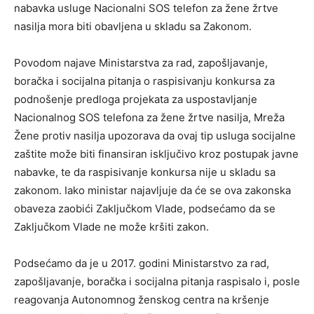
nabavka usluge Nacionalni SOS telefon za žene žrtve
nasilja mora biti obavljena u skladu sa Zakonom.
Povodom najave Ministarstva za rad, zapošljavanje,
boračka i socijalna pitanja o raspisivanju konkursa za
podnošenje predloga projekata za uspostavljanje
Nacionalnog SOS telefona za žene žrtve nasilja, Mreža
Žene protiv nasilja upozorava da ovaj tip usluga socijalne
zaštite može biti finansiran isključivo kroz postupak javne
nabavke, te da raspisivanje konkursa nije u skladu sa
zakonom. Iako ministar najavljuje da će se ova zakonska
obaveza zaobići Zaključkom Vlade, podsećamo da se
Zaključkom Vlade ne može kršiti zakon.
Podsećamo da je u 2017. godini Ministarstvo za rad,
zapošljavanje, boračka i socijalna pitanja raspisalo i, posle
reagovanja Autonomnog ženskog centra na kršenje