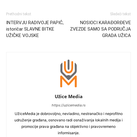
Prethodni tekst
Sledeći tekst
INTERVJU RADIVOJE PAPIĆ,
NOSIOCI KARAĐORĐEVE
istoričar SLAVNE BITKE
ZVEZDE SAMO SA PODRUČJA
UŽIČKE VOJSKE
GRADA UŽICA
Užice Media
https://uzicemedia.rs
UžiceMedia je dobrovoljno, nevladino, nestranačko i neprofitno
udruženje građana, osnovano radi osnaživanja lokalnih medija i
promocije prava građana na objektivno i pravovremeno
informisanje.