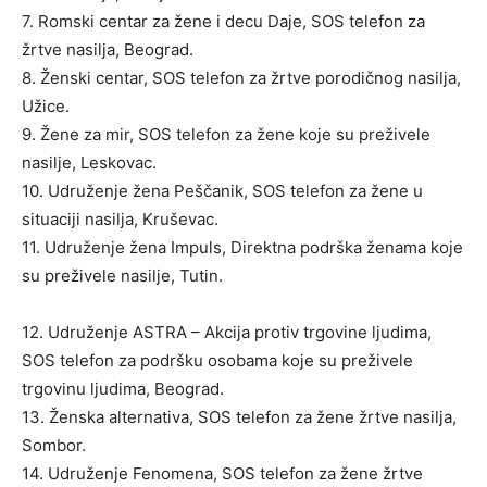
7. Romski centar za žene i decu Daje, SOS telefon za
žrtve nasilja, Beograd.
8. Ženski centar, SOS telefon za žrtve porodičnog nasilja,
Užice.
9. Žene za mir, SOS telefon za žene koje su preživele
nasilje, Leskovac.
10. Udruženje žena Peščanik, SOS telefon za žene u
situaciji nasilja, Kruševac.
11. Udruženje žena Impuls, Direktna podrška ženama koje
su preživele nasilje, Tutin.
12. Udruženje ASTRA – Akcija protiv trgovine ljudima,
SOS telefon za podršku osobama koje su preživele
trgovinu ljudima, Beograd.
13. Ženska alternativa, SOS telefon za žene žrtve nasilja,
Sombor.
14. Udruženje Fenomena, SOS telefon za žene žrtve