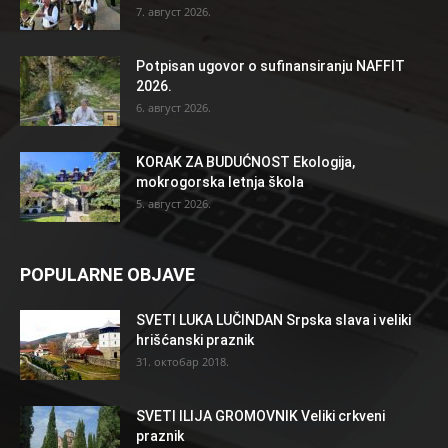
7. август 2026.
Potpisan ugovor o sufinansiranju NAFFIT
2026.
6. август 2026.
KORAK ZA BUDUĆNOST Ekologija,
mokrogorska letnja škola
5. август 2026.
POPULARNE OBJAVE
SVETI LUKA LUČINDAN Srpska slava i veliki
hrišćanski praznik
31. октобар 2018.
SVETI ILIJA GROMOVNIK Veliki crkveni
praznik