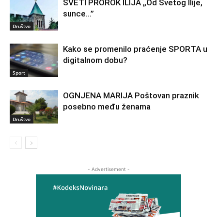
SVETI PROROK ILIJA „Od Svetog Ilije,
sunce…”
Društvo
Kako se promenilo praćenje SPORTA u
digitalnom dobu?
Sport
OGNJENA MARIJA Poštovan praznik
posebno među ženama
Društvo
- Advertisement -