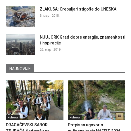
ZLAKUSA: Crepuljari stigoše do UNESKA
8. март 2018.
NJUJORK Grad dobre energije, znamenitosti
i inspiracije
26. март 2019.
NAJNOVIJE
Kultura
Kultura
DRAGAČEVSKI SABOR
Potpisan ugovor o