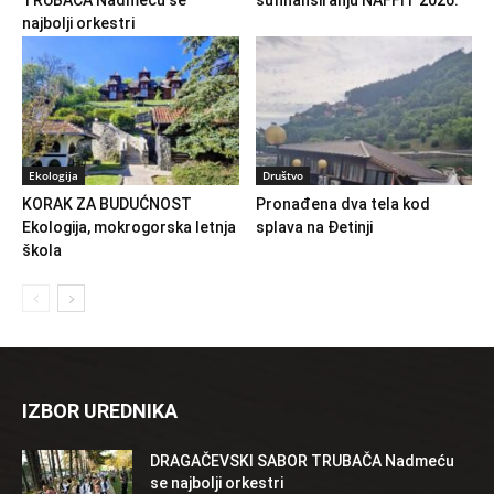
TRUBAČA Nadmeću se
sufinansiranju NAFFIT 2026.
najbolji orkestri
Ekologija
Društvo
KORAK ZA BUDUĆNOST
Pronađena dva tela kod
Ekologija, mokrogorska letnja
splava na Đetinji
škola
IZBOR UREDNIKA
DRAGAČEVSKI SABOR TRUBAČA Nadmeću
se najbolji orkestri