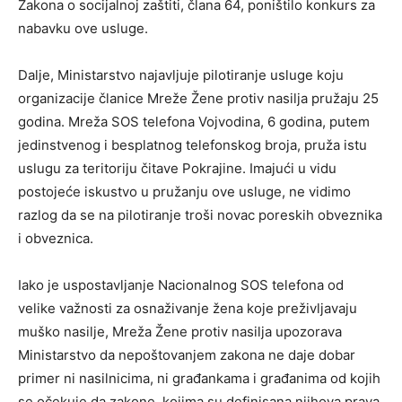
Zakona o socijalnoj zaštiti, člana 64, poništilo konkurs za
nabavku ove usluge.
Dalje, Ministarstvo najavljuje pilotiranje usluge koju
organizacije članice Mreže Žene protiv nasilja pružaju 25
godina. Mreža SOS telefona Vojvodina, 6 godina, putem
jedinstvenog i besplatnog telefonskog broja, pruža istu
uslugu za teritoriju čitave Pokrajine. Imajući u vidu
postojeće iskustvo u pružanju ove usluge, ne vidimo
razlog da se na pilotiranje troši novac poreskih obveznika
i obveznica.
Iako je uspostavljanje Nacionalnog SOS telefona od
velike važnosti za osnaživanje žena koje preživljavaju
muško nasilje, Mreža Žene protiv nasilja upozorava
Ministarstvo da nepoštovanjem zakona ne daje dobar
primer ni nasilnicima, ni građankama i građanima od kojih
se očekuje da zakone, kojima su definisana njihova prava