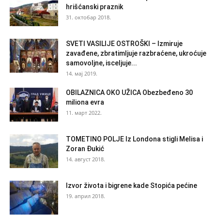
hrišćanski praznik
31. октобар 2018.
SVETI VASILIJE OSTROŠKI – Izmiruje
zavađene, zbratimljuje razbraćene, ukroćuje
samovoljne, isceljuje...
14. мај 2019.
OBILAZNICA OKO UŽICA Obezbeđeno 30
miliona evra
11. март 2022.
TOMETINO POLJE Iz Londona stigli Melisa i
Zoran Đukić
14. август 2018.
Izvor života i bigrene kade Stopića pećine
19. април 2018.