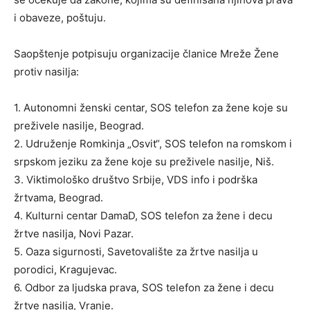
i obaveze, poštuju.
Saopštenje potpisuju organizacije članice Mreže Žene
protiv nasilja:
1. Autonomni ženski centar, SOS telefon za žene koje su
preživele nasilje, Beograd.
2. Udruženje Romkinja „Osvit“, SOS telefon na romskom i
srpskom jeziku za žene koje su preživele nasilje, Niš.
3. Viktimološko društvo Srbije, VDS info i podrška
žrtvama, Beograd.
4. Kulturni centar DamaD, SOS telefon za žene i decu
žrtve nasilja, Novi Pazar.
5. Oaza sigurnosti, Savetovalište za žrtve nasilja u
porodici, Kragujevac.
6. Odbor za ljudska prava, SOS telefon za žene i decu
žrtve nasilja, Vranje.