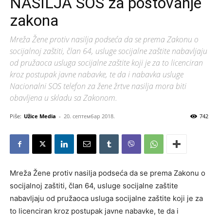
NASILJA SOS za poštovanje
zakona
Mreža Žene protiv nasilja podseća da se prema Zakonu o
socijalnoj zaštiti, član 64, usluge socijalne zaštite nabavljaju
od pružaoca usluga socijalne zaštite koji je za to licenciran
kroz postupak javne nabavke, te da i nabavka usluge
Nacionalni SOS telefon za žene žrtve nasilja mora biti
obavljena u skladu sa Zakonom.
Piše:
Užice Media
-
20. септембар 2018.
742
Mreža Žene protiv nasilja podseća da se prema Zakonu o
socijalnoj zaštiti, član 64, usluge socijalne zaštite
nabavljaju od pružaoca usluga socijalne zaštite koji je za
to licenciran kroz postupak javne nabavke, te da i