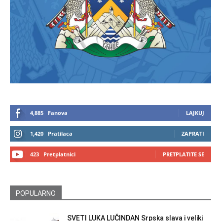
4,885
Fanova
LAJKUJ
1,420
Pratilaca
ZAPRATI
423
Pretplatnici
PRETPLATITE SE
POPULARNO
SVETI LUKA LUČINDAN Srpska slava i veliki