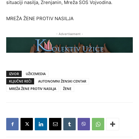
situaciji nasilja, Zrenjanin, Mreža SOS Vojvodina.
MREŽA ŽENE PROTIV NASILJA
- Advertisement -
IZVOR
UŽICEMEDIA
KLJUČNE REČI
AUTONOMNI ŽENSKI CENTAR
MREŽA ŽENE PROTIV NASILJA
ŽENE