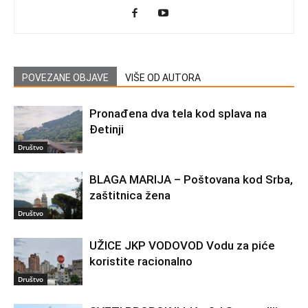
POVEZANE OBJAVE
VIŠE OD AUTORA
Pronađena dva tela kod splava na
Đetinji
Društvo
BLAGA MARIJA – Poštovana kod Srba,
zaštitnica žena
Društvo
UŽICE JKP VODOVOD Vodu za piće
koristite racionalno
Društvo