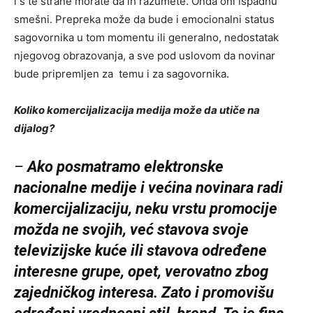
i s te strane morate da ih razumete. Onda oni ispadnu
smešni. Prepreka može da bude i emocionalni status
sagovornika u tom momentu ili generalno, nedostatak
njegovog obrazovanja, a sve pod uslovom da novinar
bude pripremljen za temu i za sagovornika.
Koliko komercijalizacija medija može da utiče na
dijalog?
–
Ako posmatramo elektronske
nacionalne medije i većina novinara radi
komercijalizaciju, neku vrstu promocije
možda ne svojih, već stavova svoje
televizijske kuće ili stavova određene
interesne grupe, opet, verovatno zbog
zajedničkog interesa. Zato i promovišu