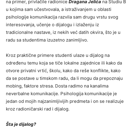
na primer, privlačile radionice
Dragana Jelića
na Studiu B
u kojima sam učestvovala, a istraživanjem u oblasti
psihologije komunikacija razvila sam drugu vrstu svog
interesovanja, učenje o dijalogu i izlaženju iz
tradicionalne nastave, iz nekih već datih okvira, što je u
radu sa studentima izuzetno zanimljivo.
Kroz praktične primere studenti ulaze u dijalog na
određenu temu koja se tiče lokalne zajednice ili kako da
otvore privatni vrtić, školu, kako da reše konflikte, kako
da se postave u timskom radu, da li mogu da prepoznaju
mobing, faktore stresa. Dosta radimo na kanalima
neverbalne komunikacije. Psihologija komunikacije je
jedan od mojih najzanimljivijih predmeta i on se realizuje
kroz radioničarski rad i dijalog.
Šta je dijalog?