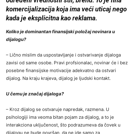
određeni vrednosni stil, brend. To je fina
komercijalizacija koja ima veći uticaj nego
kada je eksplicitna kao reklama
.
Koliko je dominantan finansijski položaj novinara u
dijalogu?
– Lično mislim da uspostavljanje i ostvarivanje dijaloga
zavisi od same osobe. Pravi profsionalac, novinar će i bez
posebne finansijske motivacije adekvatno da ostvari
dijalog. Na kraju krajeva, dijalog je ljudski kontakt.
U čemu je značaj dijaloga?
– Kroz dijalog se ostvaruje napredak, razmena. U
psihologiji ima veoma bitan pojam za dijalog, a to je
interakciona uključenost, što podrazumeva da čovek u
dijalogu ne bude površan, da ne ide samo za