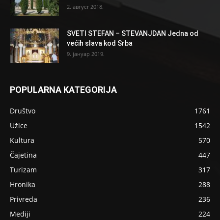
2. август 2018.
SVETI STEFAN – STEVANJDAN Jedna od
većih slava kod Srba
9. јануар 2019.
POPULARNA KATEGORIJA
Društvo
1761
Užice
1542
Kultura
570
Čajetina
447
Turizam
317
Hronika
288
Privreda
236
Mediji
224