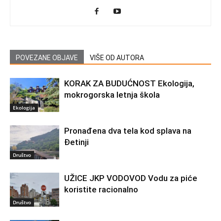
POVEZANE OBJAVE
VIŠE OD AUTORA
KORAK ZA BUDUĆNOST Ekologija,
mokrogorska letnja škola
Ekologija
Pronađena dva tela kod splava na
Đetinji
Društvo
UŽICE JKP VODOVOD Vodu za piće
koristite racionalno
Društvo