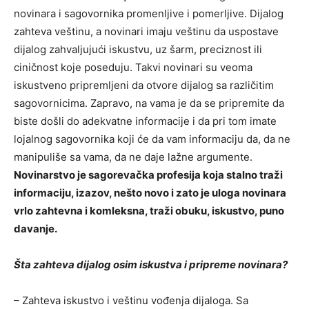
novinara i sagovornika promenljive i pomerljive. Dijalog
zahteva veštinu, a novinari imaju veštinu da uspostave
dijalog zahvaljujući iskustvu, uz šarm, preciznost ili
ciničnost koje poseduju. Takvi novinari su veoma
iskustveno pripremljeni da otvore dijalog sa različitim
sagovornicima. Zapravo, na vama je da se pripremite da
biste došli do adekvatne informacije i da pri tom imate
lojalnog sagovornika koji će da vam informaciju da, da ne
manipuliše sa vama, da ne daje lažne argumente.
Novinarstvo je sagorevačka profesija koja stalno traži
informaciju, izazov, nešto novo i zato je uloga novinara
vrlo zahtevna i komleksna, traži obuku, iskustvo, puno
davanje.
Šta zahteva dijalog osim iskustva i pripreme novinara?
– Zahteva iskustvo i veštinu vođenja dijaloga. Sa