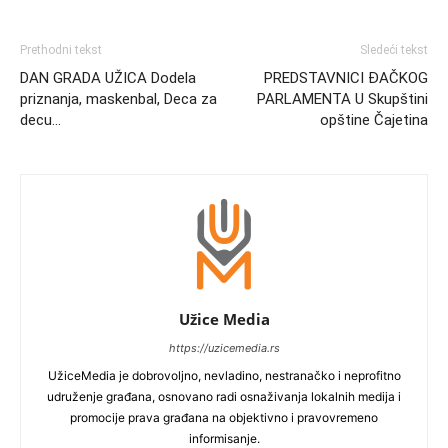
Prethodni tekst
Sledeći tekst
DAN GRADA UŽICA Dodela
PREDSTAVNICI ĐAČKOG
priznanja, maskenbal, Deca za
PARLAMENTA U Skupštini
decu…
opštine Čajetina
Užice Media
https://uzicemedia.rs
UžiceMedia je dobrovoljno, nevladino, nestranačko i neprofitno
udruženje građana, osnovano radi osnaživanja lokalnih medija i
promocije prava građana na objektivno i pravovremeno
informisanje.