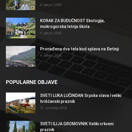
6. август 2026.
KORAK ZA BUDUĆNOST Ekologija,
mokrogorska letnja škola
5. август 2026.
Pronađena dva tela kod splava na Đetinji
4. август 2026.
POPULARNE OBJAVE
SVETI LUKA LUČINDAN Srpska slava i veliki
hrišćanski praznik
31. октобар 2018.
SVETI ILIJA GROMOVNIK Veliki crkveni
praznik