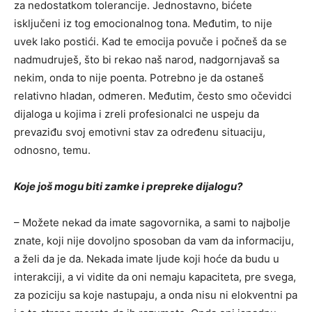
za nedostatkom tolerancije. Jednostavno, bićete
isključeni iz tog emocionalnog tona. Međutim, to nije
uvek lako postići. Kad te emocija povuče i počneš da se
nadmudruješ, što bi rekao naš narod, nadgornjavaš sa
nekim, onda to nije poenta. Potrebno je da ostaneš
relativno hladan, odmeren. Međutim, često smo očevidci
dijaloga u kojima i zreli profesionalci ne uspeju da
prevaziđu svoj emotivni stav za određenu situaciju,
odnosno, temu.
Koje još mogu biti zamke i prepreke dijalogu?
– Možete nekad da imate sagovornika, a sami to najbolje
znate, koji nije dovoljno sposoban da vam da informaciju,
a želi da je da. Nekada imate ljude koji hoće da budu u
interakciji, a vi vidite da oni nemaju kapaciteta, pre svega,
za poziciju sa koje nastupaju, a onda nisu ni elokventni pa