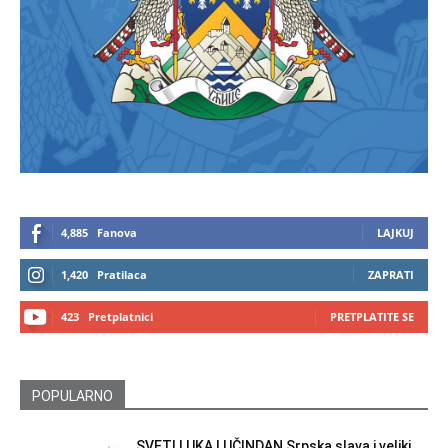
4,885
Fanova
LAJKUJ
1,420
Pratilaca
ZAPRATI
423
Pretplatnici
PRETPLATITE SE
POPULARNO
SVETI LUKA LUČINDAN Srpska slava i veliki