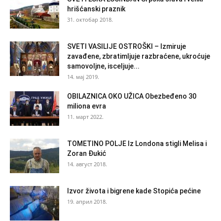
hrišćanski praznik
31. октобар 2018.
SVETI VASILIJE OSTROŠKI – Izmiruje
zavađene, zbratimljuje razbraćene, ukroćuje
samovoljne, isceljuje...
14. мај 2019.
OBILAZNICA OKO UŽICA Obezbeđeno 30
miliona evra
11. март 2022.
TOMETINO POLJE Iz Londona stigli Melisa i
Zoran Đukić
14. август 2018.
Izvor života i bigrene kade Stopića pećine
19. април 2018.