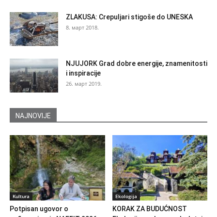
ZLAKUSA: Crepuljari stigoše do UNESKA
8. март 2018.
NJUJORK Grad dobre energije, znamenitosti
i inspiracije
26. март 2019.
NAJNOVIJE
Kultura
Ekologija
Potpisan ugovor o
KORAK ZA BUDUĆNOST