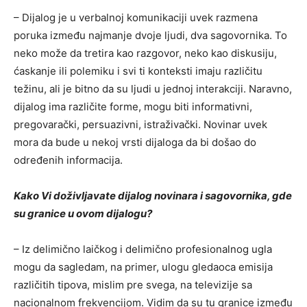
– Dijalog je u verbalnoj komunikaciji uvek razmena
poruka između najmanje dvoje ljudi, dva sagovornika. To
neko može da tretira kao razgovor, neko kao diskusiju,
ćaskanje ili polemiku i svi ti konteksti imaju različitu
težinu, ali je bitno da su ljudi u jednoj interakciji. Naravno,
dijalog ima različite forme, mogu biti informativni,
pregovarački, persuazivni, istraživački. Novinar uvek
mora da bude u nekoj vrsti dijaloga da bi došao do
određenih informacija.
Kako Vi doživljavate dijalog novinara i sagovornika, gde
su granice u ovom dijalogu?
– Iz delimično laičkog i delimično profesionalnog ugla
mogu da sagledam, na primer, ulogu gledaoca emisija
različitih tipova, mislim pre svega, na televizije sa
nacionalnom frekvencijom. Vidim da su tu granice između