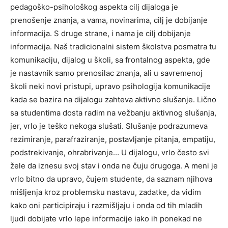
pedagoško-psihološkog aspekta cilj dijaloga je
prenošenje znanja, a vama, novinarima, cilj je dobijanje
informacija. S druge strane, i nama je cilj dobijanje
informacija. Naš tradicionalni sistem školstva posmatra tu
komunikaciju, dijalog u školi, sa frontalnog aspekta, gde
je nastavnik samo prenosilac znanja, ali u savremenoj
školi neki novi pristupi, upravo psihologija komunikacije
kada se bazira na dijalogu zahteva aktivno slušanje. Lično
sa studentima dosta radim na vežbanju aktivnog slušanja,
jer, vrlo je teško nekoga slušati. Slušanje podrazumeva
rezimiranje, parafraziranje, postavljanje pitanja, empatiju,
podstrekivanje, ohrabrivanje… U dijalogu, vrlo često svi
žele da iznesu svoj stav i onda ne čuju drugoga. A meni je
vrlo bitno da upravo, čujem studente, da saznam njihova
mišljenja kroz problemsku nastavu, zadatke, da vidim
kako oni participiraju i razmišljaju i onda od tih mladih
ljudi dobijate vrlo lepe informacije iako ih ponekad ne