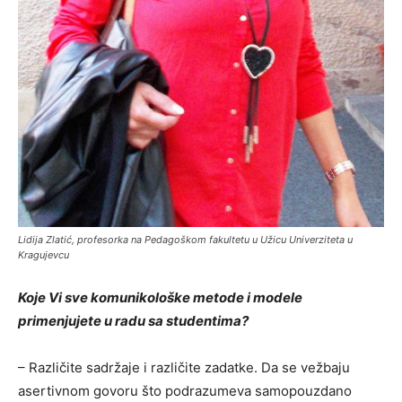
Lidija Zlatić, profesorka na Pedagoškom fakultetu u Užicu Univerziteta u
Kragujevcu
Koje Vi sve komunikološke metode i modele
primenjujete u radu sa studentima?
– Različite sadržaje i različite zadatke. Da se vežbaju
asertivnom govoru što podrazumeva samopouzdano