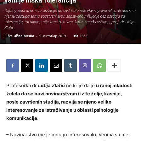
vam je niska tolerancija
Dijalog podrazumeva slušanje, da saslušate potrebe sagovornika, ali ako se u
njemu zastupa samo sopstveni stav, sopstveno mišljenje bez osećaja za
toleranciju, taj dijalog nije konstruktivan, kaže između ostalog, prof. dr Lidija
Zlatić.
Piše:
Užice Media
-
9. октобар 2019.
1632
Profesorka dr
Lidija Zlatić
ne krije da je
u ranoj mladosti
želela da se bavi novinarstvom i iz te želje, kasnije,
posle završenih studija, razvija se njeno veliko
interesovanje za istraživanje u oblasti psihologije
komunikacije
.
– Novinarstvo me je mnogo interesovalo. Veoma su me,