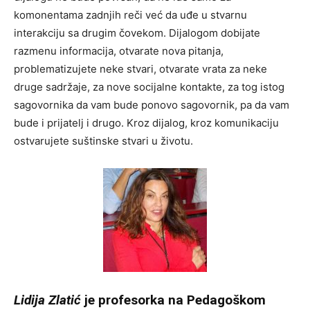
komonentama zadnjih reči već da uđe u stvarnu
interakciju sa drugim čovekom. Dijalogom dobijate
razmenu informacija, otvarate nova pitanja,
problematizujete neke stvari, otvarate vrata za neke
druge sadržaje, za nove socijalne kontakte, za tog istog
sagovornika da vam bude ponovo sagovornik, pa da vam
bude i prijatelj i drugo. Kroz dijalog, kroz komunikaciju
ostvarujete suštinske stvari u životu.
Li
dija Zlatić
je profesorka na Pedagoškom