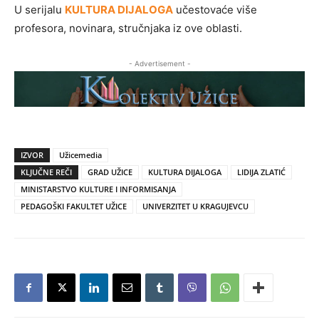
U serijalu
KULTURA DIJALOGA
učestovaće više
profesora, novinara, stručnjaka iz ove oblasti.
- Advertisement -
IZVOR
Užicemedia
KLJUČNE REČI
GRAD UŽICE
KULTURA DIJALOGA
LIDIJA ZLATIĆ
MINISTARSTVO KULTURE I INFORMISANJA
PEDAGOŠKI FAKULTET UŽICE
UNIVERZITET U KRAGUJEVCU