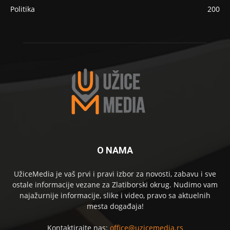
Politika
200
O NAMA
UžiceMedia je vaš prvi i pravi izbor za novosti, zabavu i sve
ostale informacije vezane za Zlatiborski okrug. Nudimo vam
najažurnije informacije, slike i video, pravo sa aktuelnih
mesta događaja!
Kontaktirajte nas:
office@uzicemedia.rs