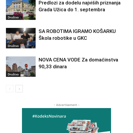
Predlozi za dodelu najviših priznanja
Grada Užica do 1. septembra
Društvo
SA ROBOTIMA IGRAMO KOŠARKU
Škola robotike u GKC
Društvo
NOVA CENA VODE Za domaćinstva
90,33 dinara
Društvo
- Advertisement -