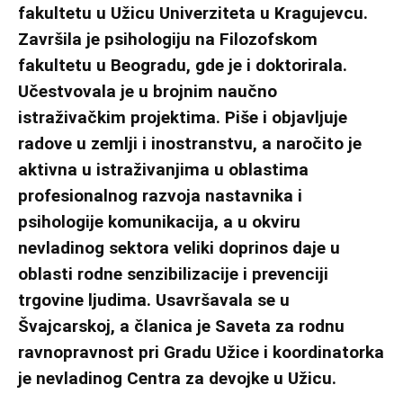
fakultetu u Užicu Univerziteta u Kragujevcu.
Završila je psihologiju na Filozofskom
fakultetu u Beogradu, gde je i doktorirala.
Učestvovala je u brojnim naučno
istraživačkim projektima. Piše i objavljuje
radove u zemlji i inostranstvu, a naročito je
aktivna u istraživanjima u oblastima
profesionalnog razvoja nastavnika i
psihologije komunikacija, a u okviru
nevladinog sektora veliki doprinos daje u
oblasti rodne senzibilizacije i prevenciji
trgovine ljudima. Usavršavala se u
Švajcarskoj, a članica je Saveta za rodnu
ravnopravnost pri Gradu Užice i koordinatorka
je nevladinog Centra za devojke u Užicu.