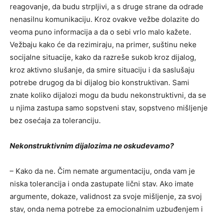
reagovanje, da budu strpljivi, a s druge strane da odrade
nenasilnu komunikaciju. Kroz ovakve vežbe dolazite do
veoma puno informacija a da o sebi vrlo malo kažete.
Vežbaju kako će da rezimiraju, na primer, suštinu neke
socijalne situacije, kako da razreše sukob kroz dijalog,
kroz aktivno slušanje, da smire situaciju i da saslušaju
potrebe drugog da bi dijalog bio konstruktivan. Sami
znate koliko dijalozi mogu da budu nekonstruktivni, da se
u njima zastupa samo sopstveni stav, sopstveno mišljenje
bez osećaja za toleranciju.
Nekonstruktivnim dijalozima ne oskudevamo?
– Kako da ne. Čim nemate argumentaciju, onda vam je
niska tolerancija i onda zastupate lični stav. Ako imate
argumente, dokaze, validnost za svoje mišljenje, za svoj
stav, onda nema potrebe za emocionalnim uzbuđenjem i