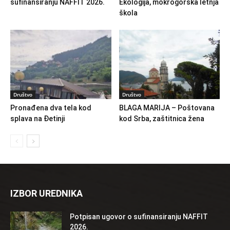
sufinansiranju NAFFIT 2026.
Ekologija, mokrogorska letnja
škola
Društvo
Društvo
Pronađena dva tela kod
BLAGA MARIJA – Poštovana
splava na Đetinji
kod Srba, zaštitnica žena
IZBOR UREDNIKA
Potpisan ugovor o sufinansiranju NAFFIT
2026.