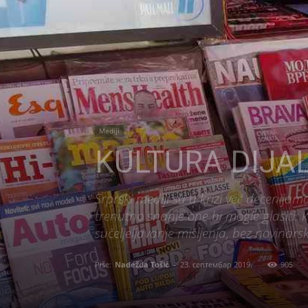
Mediji
KULTURA DIJALO
Srprski mediji su u krizi već decenijama
trenutno snanje one bi mogle glasiti: 
sučeljeljavanje mišljenja, bez novinarsk
Piše:
Nadežda Tošić
-
23. септембар 2019.
905