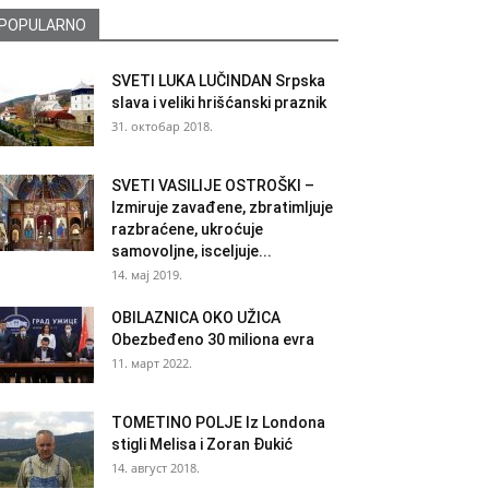
POPULARNO
SVETI LUKA LUČINDAN Srpska
slava i veliki hrišćanski praznik
31. октобар 2018.
SVETI VASILIJE OSTROŠKI –
Izmiruje zavađene, zbratimljuje
razbraćene, ukroćuje
samovoljne, isceljuje...
14. мај 2019.
OBILAZNICA OKO UŽICA
Obezbeđeno 30 miliona evra
11. март 2022.
TOMETINO POLJE Iz Londona
stigli Melisa i Zoran Đukić
14. август 2018.