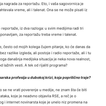
šnja nagrada za reportažu. Eto, i vaša sagovornica je
htevala vreme, ali i talenat. Ona se ne može pisati iz
eportaže, iz dva razloga: u svim medijima radi tri
 ponavljam, za reportažu treba vreme i talenat.
e, često od mojih kolega čujem pitanje, ko će danas da
ez razlike izgleda, ali postoje i radio reportaže, ali i tu
toga današnja medijska situacija je neka nova realnost,
 lažnih vesti. A tek od rijaliti programa?
rska profesija u dubokoj krizi, koja poprilično traje?
 se ne vrati poverenje u medije, ne znam šta će biti
ataka, koje je neadvno objavila RSE, a reč je o
g i internet novinarsta koje je unelo niz promena na