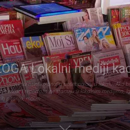
GA Lokalni mediji kao 
, dotakli su istinsko dno, a posebno oni u lokalu. Ako bi 
komentar i reportaža ne stanuju u lokalnim medijima, la
ih pitanja, molim ...