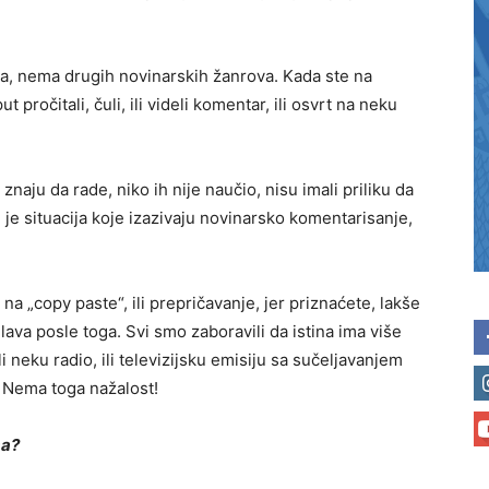
aja, nema drugih novinarskih žanrova. Kada ste na
pročitali, čuli, ili videli komentar, ili osvrt na neku
znaju da rade, niko ih nije naučio, nisu imali priliku da
 je situacija koje izazivaju novinarsko komentarisanje,
na „copy paste“, ili prepričavanje, jer priznaćete, lakše
glava posle toga. Svi smo zaboravili da istina ima više
i neku radio, ili televizijsku emisiju sa sučeljavanjem
 Nema toga nažalost!
ma?