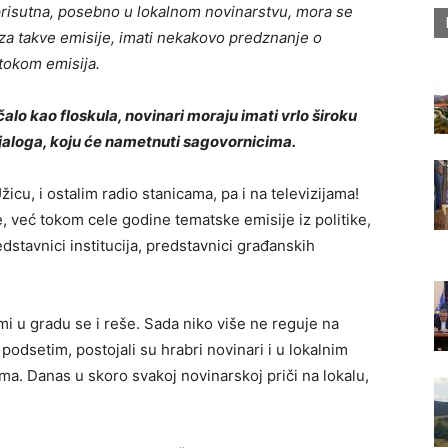
prisutna, posebno u lokalnom novinarstvu, mora se
 za takve emisije, imati nekakovo predznanje o
tokom emisija.
alo kao floskula, novinari moraju imati vrlo široku
ijaloga, koju će nametnuti sagovornicima.
icu, i ostalim radio stanicama, pa i na televizijama!
 već tokom cele godine tematske emisije iz politike,
edstavnici institucija, predstavnici građanskih
emi u gradu se i reše. Sada niko više ne reguje na
a podsetim, postojali su hrabri novinari i u lokalnim
ema. Danas u skoro svakoj novinarskoj priči na lokalu,