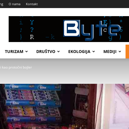
ng
O nama
Kontakt
TURIZAM
DRUŠTVO
EKOLOGIJA
MEDIJI
 kao protočni bojler