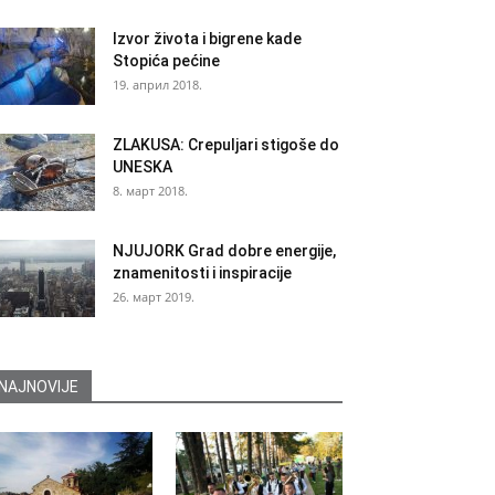
Izvor života i bigrene kade
Stopića pećine
19. април 2018.
ZLAKUSA: Crepuljari stigoše do
UNESKA
8. март 2018.
NJUJORK Grad dobre energije,
znamenitosti i inspiracije
26. март 2019.
NAJNOVIJE