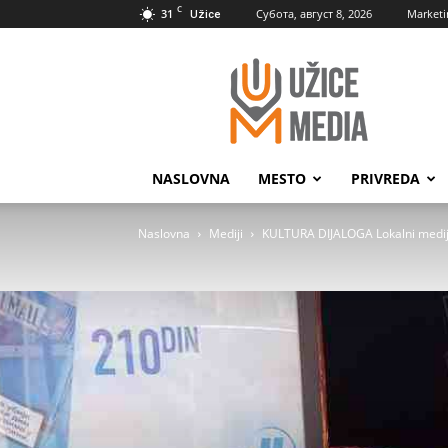
C
31
Субота, август 8, 2026
Marketi
Užice
UžiceMedia
NASLOVNA
MESTO
PRIVREDA
Naslovna
Mediji
KULTURA DIJALOGA Lokalni mediji