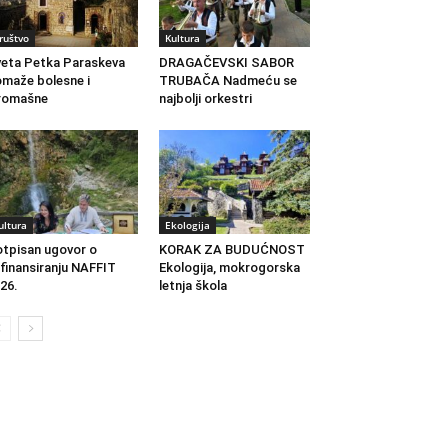
ruštvo
Kultura
eta Petka Paraskeva
DRAGAČEVSKI SABOR
maže bolesne i
TRUBAČA Nadmeću se
romašne
najbolji orkestri
ultura
Ekologija
tpisan ugovor o
KORAK ZA BUDUĆNOST
finansiranju NAFFIT
Ekologija, mokrogorska
26.
letnja škola