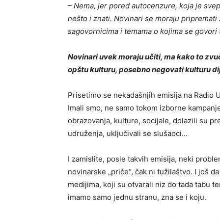
– Nema, jer pored autocenzure, koja je sve
nešto i znati. Novinari se moraju pripremati
sagovornicima i temama o kojima se govori 
Novinari uvek moraju učiti, ma kako to zvuč
opštu kulturu, posebno negovati kulturu d
Prisetimo se nekadašnjih emisija na Radio Už
Imali smo, ne samo tokom izborne kampanje,
obrazovanja, kulture, socijale, dolazili su pr
udruženja, uključivali se slušaoci…
I zamislite, posle takvih emisija, neki probl
novinarske „priče“, čak ni tužilaštvo. I još d
medijima, koji su otvarali niz do tada tabu t
imamo samo jednu stranu, zna se i koju.