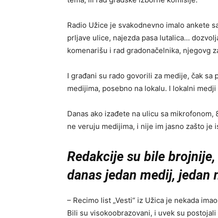
Radio Užice je svakodnevno imalo ankete sa
prljave ulice, najezda pasa lutalica… dozvol
komenarišu i rad gradonačelnika, njegovg z
I građani su rado govorili za medije, čak s
medijima, posebno na lokalu. I lokalni medj
Danas ako izađete na ulicu sa mikrofonom, 80
ne veruju medijima, i nije im jasno zašto je i
Redakcije su bile brojnije
danas jedan medij, jedan 
– Recimo list „Vesti“ iz Užica je nekada ima
Bili su visokoobrazovani, i uvek su postojal