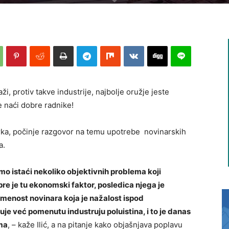
aži, protiv takve industrije, najbolje oružje jeste
je naći dobre radnike!
rka, počinje razgovor na temu upotrebe novinarskih
a.
o istaći nekoliko objektivnih problema koji
pre je tu ekonomski faktor, posledica njega je
smenost novinara koja je nažalost ispod
e već pomenutu industruju poluistina, i to je danas
ima
, – kaže Ilić, a na pitanje kako objašnjava poplavu