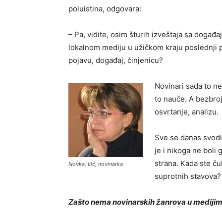
poluistina, odgovara:
– Pa, vidite, osim šturih izveštaja sa događ
lokalnom mediju u užičkom kraju poslednji put 
pojavu, događaj, činjenicu?
Novinari sada to ne 
to nauče. A bezbroj
osvrtanje, analizu.
Sve se danas svodi 
je i nikoga ne boli 
strana. Kada ste čul
Novka, Ilić, novinarka
suprotnih stavova?
Zašto nema novinarskih žanrova u mediji