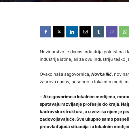
Novinarstvo je danas industrija poluistina i l
industrija istine, ali za ovu industriju teško 
Ovako naša sagovornica,
Novka Ilić
, novina
žanrova danas, posebno u lokalnim medijim
–
Ako govorimo o lokalnim medijima, moram
sputavaju razvijanje profesije do kraja. Naj
kadrovska struktura, a u vezi sa njom je pi
zadovoljavajuće. Sve ukupno samo pospešuj
preovlađujuća situacija i u lokalnim medij