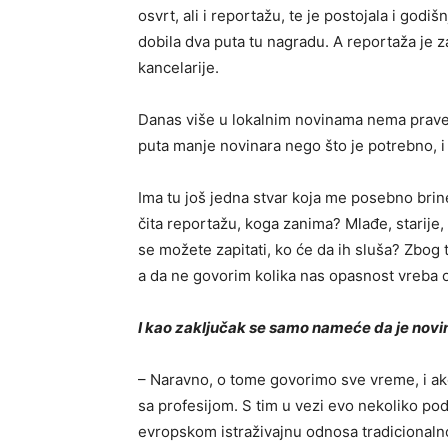
osvrt, ali i reportažu, te je postojala i godi
dobila dva puta tu nagradu. A reportaža je za
kancelarije.
Danas više u lokalnim novinama nema prave r
puta manje novinara nego što je potrebno, i
Ima tu još jedna stvar koja me posebno brin
čita reportažu, koga zanima? Mlađe, starije, b
se možete zapitati, ko će da ih sluša? Zbog 
a da ne govorim kolika nas opasnost vreba od
I kao zaključak se samo nameće da je novina
– Naravno, o tome govorimo sve vreme, i ako
sa profesijom. S tim u vezi evo nekoliko pod
evropskom istraživajnu odnosa tradicionalno