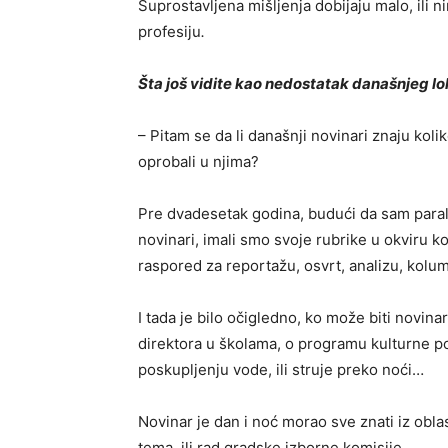
Suprostavljena mišljenja dobijaju malo, ili 
profesiju
.
Šta još vidite kao nedostatak današnjeg l
– Pitam se da li današnji novinari znaju kolik
oprobali u njima?
Pre dvadesetak godina, budući da sam paralelno
novinari, imali smo svoje rubrike u okviru k
raspored za reportažu, osvrt, analizu, kolumn
I tada je bilo očigledno, ko može biti novina
direktora u školama, o programu kulturne po
poskupljenju vode, ili struje preko noći…
Novinar je dan i noć morao sve znati iz obla
tema, ili rad gradske izborne komisije.