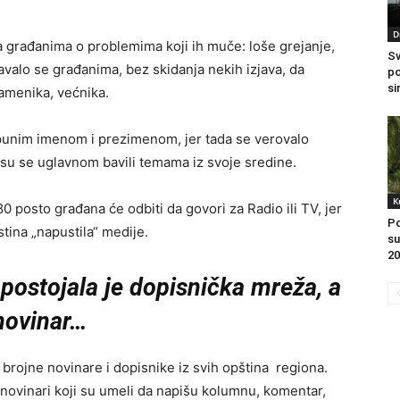
D
 građanima o problemima koji ih muče: loše grejanje,
Sv
javalo se građanima, bez skidanja nekih izjava, da
po
si
amenika, većnika.
a punim imenom i prezimenom, jer tada se verovalo
i su se uglavnom bavili temama iz svoje sredine.
K
 posto građana će odbiti da govori za Radio ili TV, jer
Po
stina „napustila“ medije.
su
20
, postojala je dopisnička mreža, a
novinar…
o brojne novinare i dopisnike iz svih opština regiona.
i novinari koji su umeli da napišu kolumnu, komentar,