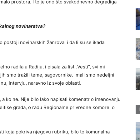
nimalo prostora. I to je ono što svakodnevno degradiga
okalnog novinarstva?
o postoji novinarskih žanrova, i da li su se ikada
 radila u Radiju, i pisala za list „Vesti“, svi mi
ojih smo tražili teme, sagovornike. Imali smo nedeljni
u, intervju, naravno iz svoje oblasti.
r, a ko ne. Nije bilo lako napisati komenatr o imenovanju
litike grada, o radu Regionalne privredne komore, o
sti koja pokriva njegovu rubriku, bilo to komunalna