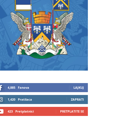
4,885
Fanova
LAJKUJ
1,420
Pratilaca
ZAPRATI
423
Pretplatnici
PRETPLATITE SE