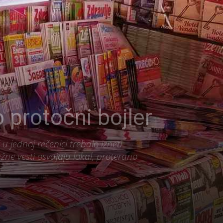
protočni bojler
u jednoj rečenici trebalo izneti
žne vesti osvajaju lokal, proterano