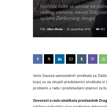
Najčešće žalbe se odnose na radno
radnog vremena, navodi Dragovan 
opština Zlatiborskоg okruga.
Piše:
Užice Media
-
26. децембар 2018.
852
Veće Saveza samostalnih sindikata za Zlatib
kojoj su se okupili predstavnici sindikata i
problemi u radu i predstavljeni planovi za b
Govoreći o radu sindikata predsednik Dra
održava prihvatljiv nivo sindikalne aktivnost