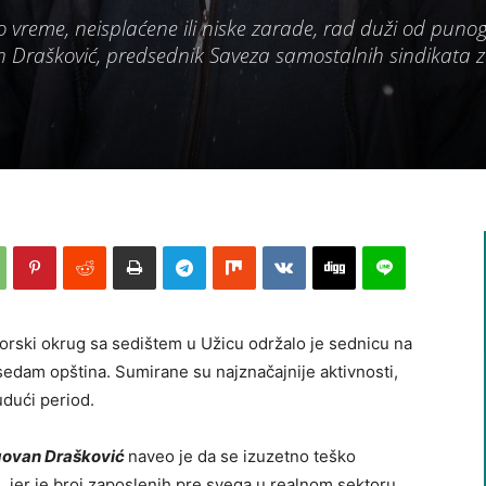
 vreme, neisplaćene ili niske zarade, rad duži od puno
Drašković, predsednik Saveza samostalnih sindikata z
orski okrug sa sedištem u Užicu održalo je sednicu na
z sedam opština. Sumirane su najznačajnije aktivnosti,
udući period.
govan Drašković
naveo je da se izuzetno teško
i, jer je broj zaposlenih pre svega u realnom sektoru