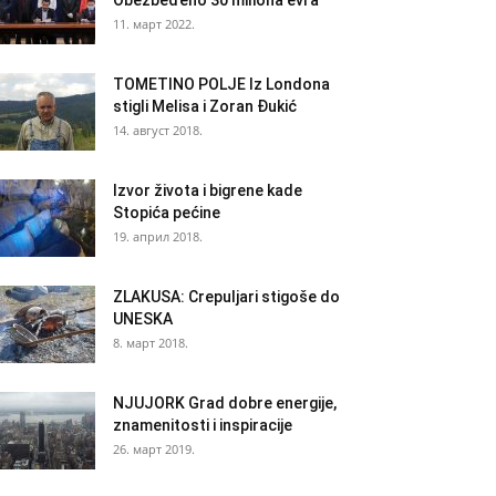
Obezbeđeno 30 miliona evra
11. март 2022.
TOMETINO POLJE Iz Londona
stigli Melisa i Zoran Đukić
14. август 2018.
Izvor života i bigrene kade
Stopića pećine
19. април 2018.
ZLAKUSA: Crepuljari stigoše do
UNESKA
8. март 2018.
NJUJORK Grad dobre energije,
znamenitosti i inspiracije
26. март 2019.