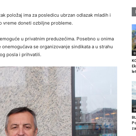
ak položaj ima za posledicu ubrzan odlazak mladih i
no vreme doneti ozbiljne probleme.
 nemoguće u privatnim preduzećima. Posebno u onima
ine onemogućava se organizovanje sindikata a u strahu
E
g posla i prihvatili.
K
Ek
le
D
B
Po
za