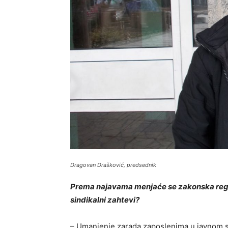
Dragovan Drašković, predsednik
Prema najavama menjaće se zakonska
reg
sindikalni zahtevi?
– Umanjenje zarada zaposlenima u javnom sek