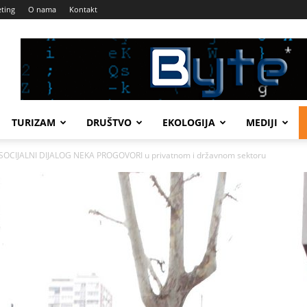
ting
O nama
Kontakt
TURIZAM
DRUŠTVO
EKOLOGIJA
MEDIJI
SOCIJALNI DIJALOG NEKA PROGOVORI u privatnom i državnom sektoru