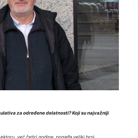
ulativa za određene delatnosti
? Koji su najvažniji
toru, već četiri godine, pogađa veliki broj