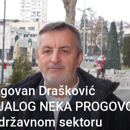
govan Drašković
IJALOG NEKA PROGOV
 državnom sektoru