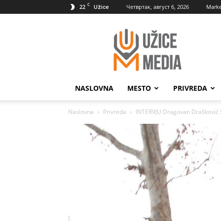
C
22
Четвртак, август 6, 2026
Marke
Užice
UžiceMedia
NASLOVNA
MESTO
PRIVREDA
Naslovna
Privreda
INTERVJU Dragovan Drašković 