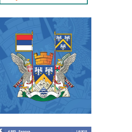
4,885
Fanova
LAJKUJ