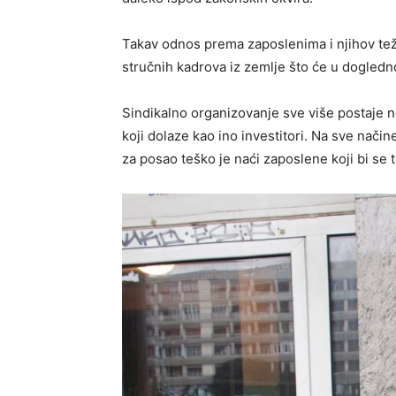
Takav odnos prema zaposlenima i njihov tež
stručnih kadrova iz zemlje što će u dogled
Sindikalno organizovanje sve više postaje
koji dolaze kao ino investitori. Na sve nač
za posao teško je naći zaposlene koji bi se to