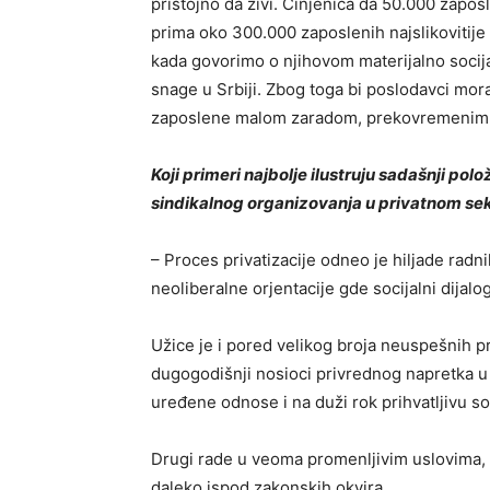
pristojno da živi. Činjenica da 50.000 zapos
prima oko 300.000 zaposlenih najslikovitij
kada govorimo o njihovom materijalno socij
snage u Srbiji. Zbog toga bi poslodavci mor
zaposlene malom zaradom, prekovremenim 
Koji primeri najbolje ilustruju sadašnji polo
sindikalnog organizovanja u privatnom se
– Proces privatizacije odneo je hiljade ra
neoliberalne orjentacije gde socijalni dijalo
Užice je i pored velikog broja neuspešnih pr
dugogodišnji nosioci privrednog napretka u
uređene odnose i na duži rok prihvatljivu so
Drugi rade u veoma promenljivim uslovima, be
daleko ispod zakonskih okvira.