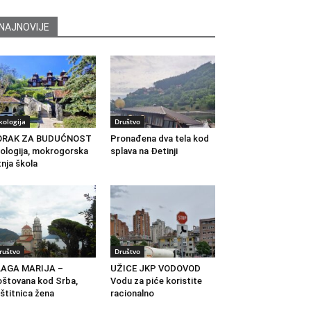
NAJNOVIJE
kologija
Društvo
ORAK ZA BUDUĆNOST
Pronađena dva tela kod
ologija, mokrogorska
splava na Đetinji
tnja škola
ruštvo
Društvo
LAGA MARIJA –
UŽICE JKP VODOVOD
štovana kod Srba,
Vodu za piće koristite
štitnica žena
racionalno