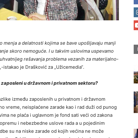
o menja a delatnosti kojima se bave upošljavaju manji
vanje skoro nemoguće. I u takvim uslovima uspevamo
uhvatnijeg rešavanja problema vezanih za materijalno-
,-
istakao je Drašković za „Užicemedia“
.
 zaposleni u državnom i privatnom sektoru?
razlike između zaposlenih u privatnom i državnom
no vreme, neisplaćene zarade kao i rad duži od punog
ima ne plaća i uglavnom je fond sati veći od zakona
u opremu i nebezbedne uslove rada a u pojedinim
edbe su na niske zarade od kojih većina ne može