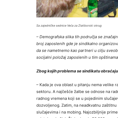
Sa zajedničke sednice Veća za Zlatiborski okrug
– Demografska slika tih područja se značajn
broj zaposlenih gde je sindikalno organizo
da se nametnemo kao partneri u cilju sveob
socijalni položaj zaposlenih u tim opštinama
Zbog kojih problema se sindikatu obraćaju
– Kada je ova oblast u pitanju nema velike 
sektoru. A najčešće žalbe se odnose na rad
radnog vremena koji se u pojedinim slučajev
dozvoljenog. Zatim, na neadkvatnu zaštitn
slučajevima i na mobing. Najozbiljnije prim