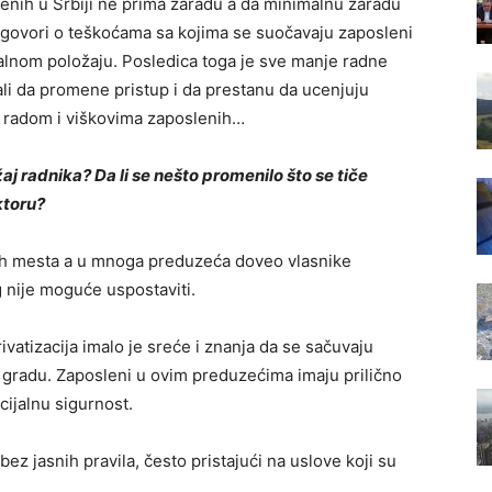
lenih u Srbiji ne prima zaradu a da minimalnu zaradu
e govori o teškoćama sa kojima se suočavaju zaposleni
alnom položaju. Posledica toga je sve manje radne
ali da promene pristup i da prestanu da ucenjuju
radom i viškovima zaposlenih…
žaj radnika? Da li se nešto promenilo što se tiče
ktoru?
dnih mesta a u mnoga preduzeća doveo vlasnike
g nije moguće uspostaviti.
ivatizacija imalo je sreće i znanja da se sačuvaju
 gradu. Zaposleni u ovim preduzećima imaju prilično
cijalnu sigurnost.
z jasnih pravila, često pristajući na uslove koji su