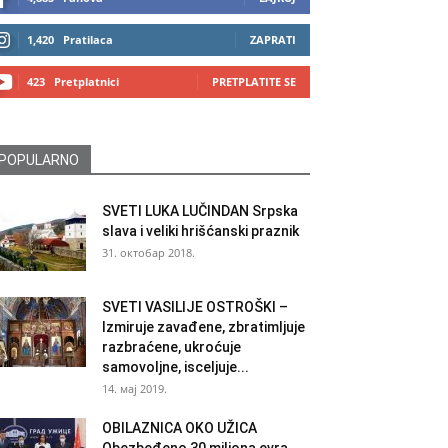
1,420
Pratilaca
ZAPRATI
423
Pretplatnici
PRETPLATITE SE
POPULARNO
SVETI LUKA LUČINDAN Srpska
slava i veliki hrišćanski praznik
31. октобар 2018.
SVETI VASILIJE OSTROŠKI –
Izmiruje zavađene, zbratimljuje
razbraćene, ukroćuje
samovoljne, isceljuje...
14. мај 2019.
OBILAZNICA OKO UŽICA