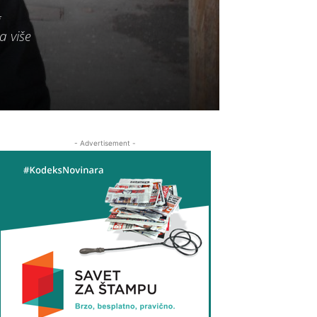
g
a više
- Advertisement -