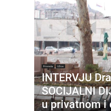
Privreda
Užice
INTERVJU Dra
SOCIJALNI D
u privatnom i