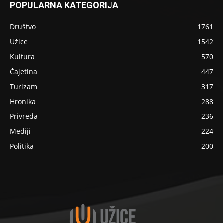
POPULARNA KATEGORIJA
Društvo
1761
Užice
1542
Kultura
570
Čajetina
447
Turizam
317
Hronika
288
Privreda
236
Mediji
224
Politika
200