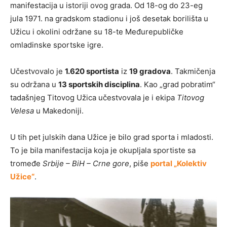
manifestacija u istoriji ovog grada. Od 18-og do 23-eg
jula 1971. na gradskom stadionu i još desetak borilišta u
Užicu i okolini održane su 18-te Međurepubličke
omladinske sportske igre.
Učestvovalo je
1.620 sportista
iz
19 gradova
. Takmičenja
su održana u
13 sportskih disciplina
. Kao „grad pobratim“
tadašnjeg Titovog Užica učestvovala je i ekipa
Titovog
Velesa
u Makedoniji.
U tih pet julskih dana Užice je bilo grad sporta i mladosti.
To je bila manifestacija koja je okupljala sportiste sa
tromeđe
Srbije – BiH – Crne gore
, piše
portal „Kolektiv
Užice“
.