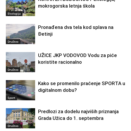
mokrogorska letnja škola
Ekologija
Pronađena dva tela kod splava na
Đetinji
Društvo
UŽICE JKP VODOVOD Vodu za piće
koristite racionalno
Društvo
Kako se promenilo praćenje SPORTA u
digitalnom dobu?
Sport
Predlozi za dodelu najviših priznanja
Grada Užica do 1. septembra
Društvo