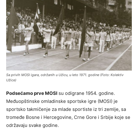
Sa privih MOSI igara, održanih u Užicu, u leto 1971. godine (Foto: Kolektiv
Užice)
Podsećamo prve MOSI
su odigrane 1954. godine.
Međuopštinske omladinske sportske igre (MOSI) je
sportsko takmičenje za mlade sportiste iz tri zemlje, sa
tromeđe Bosne i Hercegovine, Crne Gore i Srbije koje se
održavaju svake godine.