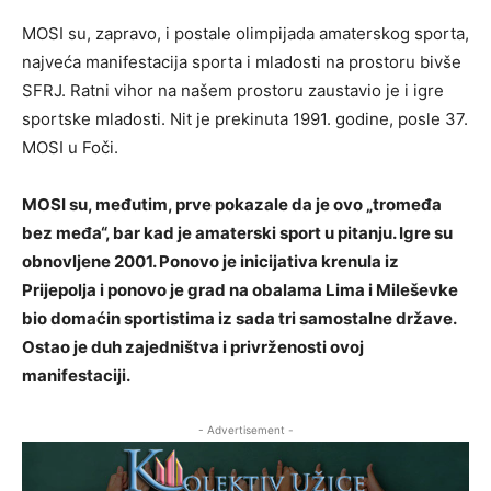
MOSI su, zapravo, i postale olimpijada amaterskog sporta,
najveća manifestacija sporta i mladosti na prostoru bivše
SFRJ. Ratni vihor na našem prostoru zaustavio je i igre
sportske mladosti. Nit je prekinuta 1991. godine, posle 37.
MOSI u Foči.
MOSI su, međutim, prve pokazale da je ovo „tromeđa
bez međa“, bar kad je amaterski sport u pitanju. Igre su
obnovljene 2001. Ponovo je inicijativa krenula iz
Prijepolja i ponovo je grad na obalama Lima i Mileševke
bio domaćin sportistima iz sada tri samostalne države.
Ostao je duh zajedništva i privrženosti ovoj
manifestaciji.
- Advertisement -