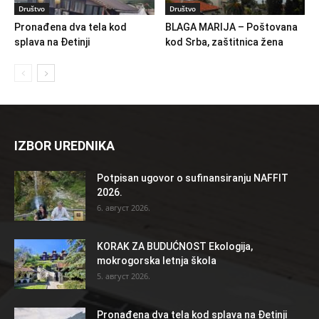
Društvo
Društvo
Pronađena dva tela kod
BLAGA MARIJA – Poštovana
splava na Đetinji
kod Srba, zaštitnica žena
IZBOR UREDNIKA
Potpisan ugovor o sufinansiranju NAFFIT
2026.
6. август 2026.
KORAK ZA BUDUĆNOST Ekologija,
mokrogorska letnja škola
5. август 2026.
Pronađena dva tela kod splava na Đetinji