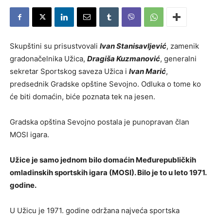
Skupštini su prisustvovali
Ivan Stanisavljević
, zamenik
gradonačelnika Užica,
Dragiša Kuzmanović
, generalni
sekretar Sportskog saveza Užica i
Ivan Marić
,
predsednik Gradske opštine Sevojno. Odluka o tome ko
će biti domaćin, biće poznata tek na jesen.
Gradska opština Sevojno postala je punopravan član
MOSI igara.
Užice je samo jednom bilo domaćin Međurepubličkih
omladinskih sportskih igara (MOSI). Bilo je to u leto 1971.
godine.
U Užicu je 1971. godine održana najveća sportska