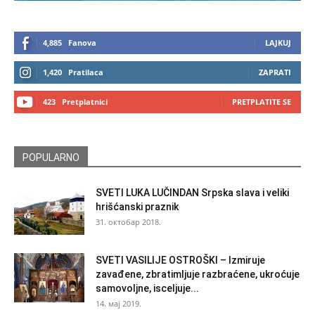
4,885
Fanova
LAJKUJ
1,420
Pratilaca
ZAPRATI
423
Pretplatnici
PRETPLATITE SE
POPULARNO
SVETI LUKA LUČINDAN Srpska slava i veliki
hrišćanski praznik
31. октобар 2018.
SVETI VASILIJE OSTROŠKI – Izmiruje
zavađene, zbratimljuje razbraćene, ukroćuje
samovoljne, isceljuje...
14. мај 2019.