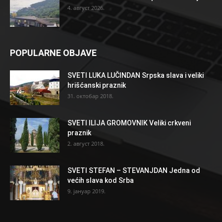
4. август 2026.
POPULARNE OBJAVE
SVETI LUKA LUČINDAN Srpska slava i veliki
hrišćanski praznik
31. октобар 2018.
SVETI ILIJA GROMOVNIK Veliki crkveni
praznik
2. август 2018.
SVETI STEFAN – STEVANJDAN Jedna od
većih slava kod Srba
9. јануар 2019.