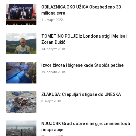
OBILAZNICA OKO UŽICA Obezbeđeno 30
miliona evra
11. март 2022.
TOMETINO POLJE Iz Londona stigli Melisa i
Zoran Đukić
14. август 2018.
Izvor života i bigrene kade Stopića pećine
19. април 2018.
ZLAKUSA: Crepuljari stigoše do UNESKA
8. март 2018.
NJUJORK Grad dobre energije, znamenitosti
i inspiracije