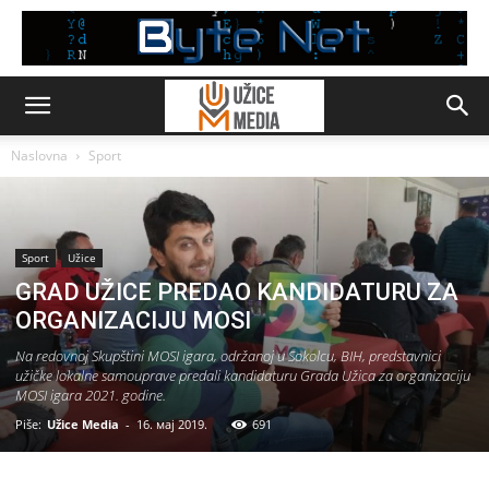
Naslovna
Sport
Sport
Užice
GRAD UŽICE PREDAO KANDIDATURU ZA
ORGANIZACIJU MOSI
Na redovnoj Skupštini MOSI igara, održanoj u Sokolcu, BIH, predstavnici
užičke lokalne samouprave predali kandidaturu Grada Užica za organizaciju
MOSI igara 2021. godine.
Piše:
Užice Media
-
16. мај 2019.
691