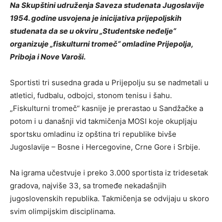
Na Skupštini udruženja Saveza studenata Jugoslavije
1954. godine usvojena je inicijativa prijepoljskih
studenata da se u okviru „Studentske neđelje“
organizuje „fiskulturni tromeč“ omladine Prijepolja,
Priboja i Nove Varoši.
Sportisti tri susedna grada u Prijepolju su se nadmetali u
atletici, fudbalu, odbojci, stonom tenisu i šahu.
„Fiskulturni tromeč“ kasnije je prerastao u Sandžačke a
potom i u današnji vid takmičenja MOSI koje okupljaju
sportsku omladinu iz opština tri republike bivše
Jugoslavije – Bosne i Hercegovine, Crne Gore i Srbije.
Na igrama učestvuje i preko 3.000 sportista iz tridesetak
gradova, najviše 33, sa tromeđe nekadašnjih
jugoslovenskih republika. Takmičenja se odvijaju u skoro
svim olimpijskim disciplinama.