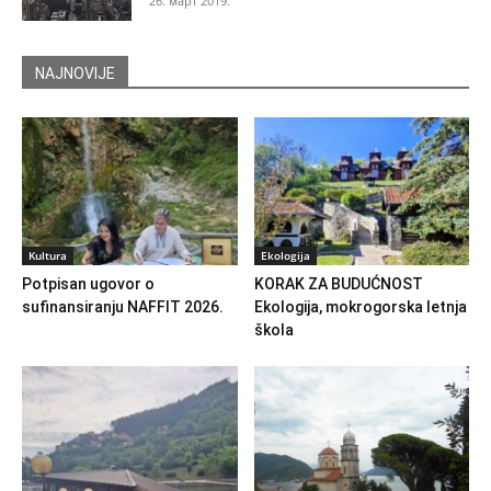
26. март 2019.
NAJNOVIJE
Kultura
Ekologija
Potpisan ugovor o
KORAK ZA BUDUĆNOST
sufinansiranju NAFFIT 2026.
Ekologija, mokrogorska letnja
škola