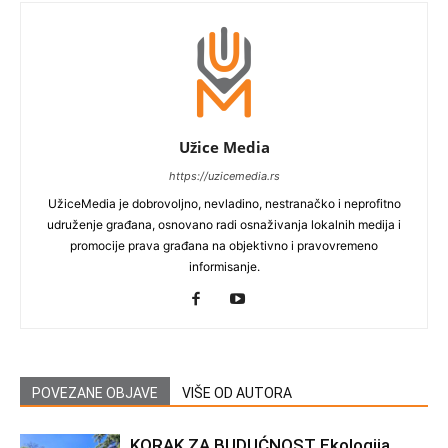
Užice Media
https://uzicemedia.rs
UžiceMedia je dobrovoljno, nevladino, nestranačko i neprofitno
udruženje građana, osnovano radi osnaživanja lokalnih medija i
promocije prava građana na objektivno i pravovremeno
informisanje.
POVEZANE OBJAVE
VIŠE OD AUTORA
KORAK ZA BUDUĆNOST Ekologija,