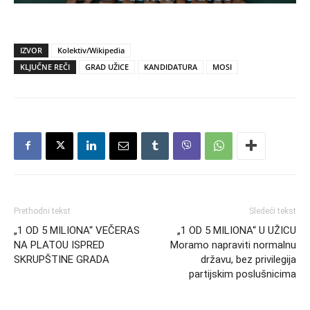
IZVOR
Kolektiv/Wikipedia
KLJUČNE REČI
GRAD UŽICE
KANDIDATURA
MOSI
Prethodni tekst
Sledeći tekst
„1 OD 5 MILIONA“ VEČERAS
„1 OD 5 MILIONA“ U UŽICU
NA PLATOU ISPRED
Moramo napraviti normalnu
SKRUPŠTINE GRADA
državu, bez privilegija
partijskim poslušnicima